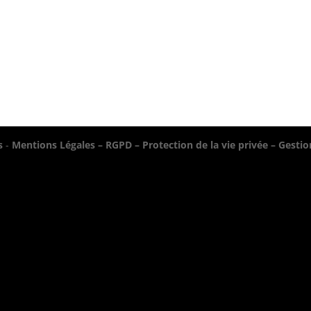
s
-
Mentions Légales – RGPD – Protection de la vie privée – Gesti