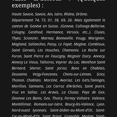
exemples) :
Haute Savoie, Savoie, Ain, Isère, Rhône, Drôme.
Département 74, 73, 01, 38, 69, 26. Mais également le
canton de Genève en Suisse. (Geneve, Collonge-Bellerive,
Cologny, Genthod, Hermance, Versoix, etc..). Cluses,
Thyez, Scionzier, Marnaz, Bonneville, Vougy, Marignier,
Magland, Sallanches, Passy, Le Fayet. Megève, Combloux,
Saint Gervais, Les Houches, Chamonix. La Roche sur
Foron, Saint Pierre en Faucigny, Reignier Esery. Annecy,
Annecy Le Vieux, Talloires, Veyrier du Lac, Menthon Saint
Bernard, Sévrier, Saint Jorioz. Bons en Chablais,
Douvaine, Veigy-Foncenex, Chens-sur-Léman, Sciez,
Thonon, Chablais. Morzine, Avoriaz, Les Gets,Taninges,
Morillon, Samoens, Les Carroz d’Arâches, Saint Jeoire,
Viuz en Sallaz. Les Aravis, La Clusaz. Pays de Gex,
Divonne Les Bains, Gex, Thoiry, Ferney Voltaire. Valence,
Montélimar, Romans-sur-Isère, Bourg-lès-Valence, Lyon.
Nord-ouest lyonnais. Saint-Didier-au-Mont-d'Or, Saint-
Cyr-au-Mont-d'Or, Saint Priest, Grenoble, Meylan, Saint-